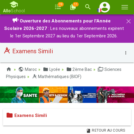
19
11
Basc
Allo
School
la
×
Ouverture des Abonnements pour l'Année
navi
Scolaire 2026-2027
: Les nouveaux abonnements expirent
le 1er Septembre 2027 au lieu du 1er Septembre 2026.
Examens Simili
Maroc
Lycée
2ème Bac
Sciences
Physiques
Mathématiques (BIOF)
Examens Simili
RETOUR AU COURS