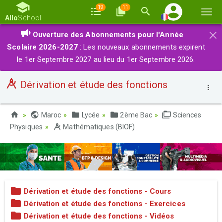
19
11
Basc
Allo
School
la
×
Ouverture des Abonnements pour l'Année
navi
Scolaire 2026-2027
: Les nouveaux abonnements expirent
le 1er Septembre 2027 au lieu du 1er Septembre 2026.
Dérivation et étude des fonctions
Maroc
Lycée
2ème Bac
Sciences
Physiques
Mathématiques (BIOF)
Dérivation et étude des fonctions - Cours
Dérivation et étude des fonctions - Exercices
Dérivation et étude des fonctions - Vidéos