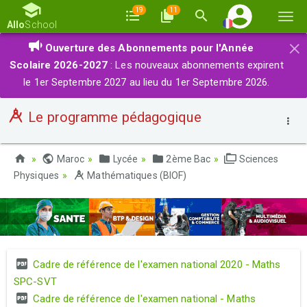
19
11
Basc
Allo
School
la
×
Ouverture des Abonnements pour l'Année
navi
Scolaire 2026-2027
: Les nouveaux abonnements expirent
le 1er Septembre 2027 au lieu du 1er Septembre 2026.
Le programme pédagogique
Maroc
Lycée
2ème Bac
Sciences
Physiques
Mathématiques (BIOF)
Cadre de référence de l'examen national 2020 - Maths
SPC-SVT
Cadre de référence de l'examen national - Maths