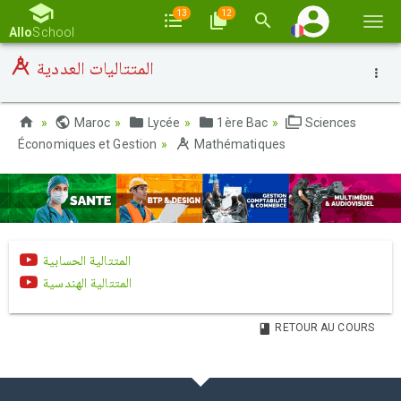
13
12
Basc
Allo
School
la
المتتاليات العددية
navi
Maroc
Lycée
1ère Bac
Sciences
Économiques et Gestion
Mathématiques
المتتالية الحسابية
المتتالية الهندسية
RETOUR AU COURS