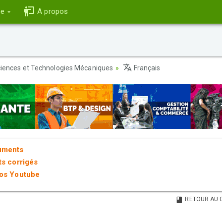
ce
A propos
iences et Technologies Mécaniques
Français
uments
ts corrigés
éos Youtube
RETOUR AU 