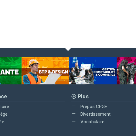
nce
Plus
maire
Prépas CPGE
lège
Divertissement
ée
Vocabulaire