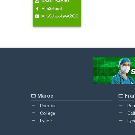
Maroc
Fra
Primaire
Pri
Collège
Col
Lycée
Lyc