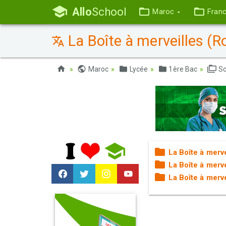
Allo
School
Maroc
Fran
La Boîte à merveilles (
Maroc
Lycée
1ère Bac
Sc
La Boîte à merv
La Boîte à merve
La Boîte à merv