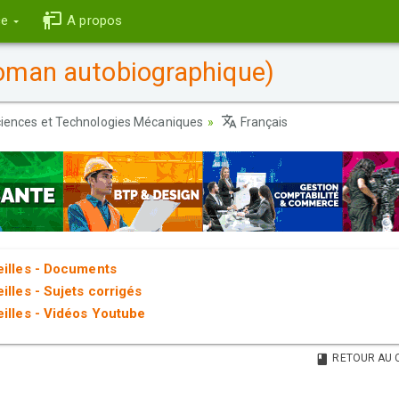
ce
A propos
Roman autobiographique)
iences et Technologies Mécaniques
Français
eilles - Documents
illes - Sujets corrigés
eilles - Vidéos Youtube
RETOUR AU 