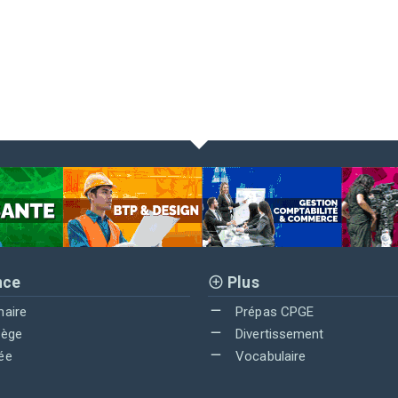
nce
Plus
maire
Prépas CPGE
lège
Divertissement
ée
Vocabulaire