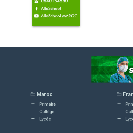
Maroc
Fra
Primaire
Pri
Collège
Col
Lycée
Lyc