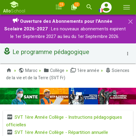
15
12
Basc
Allo
School
la
×
Ouverture des Abonnements pour l'Année
navi
Scolaire 2026-2027
: Les nouveaux abonnements expirent
le 1er Septembre 2027 au lieu du 1er Septembre 2026.
Le programme pédagogique
Maroc
Collège
1ère année
Sciences
de la vie et de la Terre (SVT Fr)
SVT 1ère Année Collège - Instructions pédagogiques
officielles
SVT 1ère Année Collège - Répartition annuelle