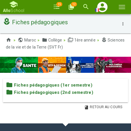
15
12
Basc
Allo
School
la
Fiches pédagogiques
navi
Maroc
Collège
1ère année
Sciences
de la vie et de la Terre (SVT Fr)
Fiches pédagogiques (1er semestre)
Fiches pédagogiques (2nd semestre)
RETOUR AU COURS