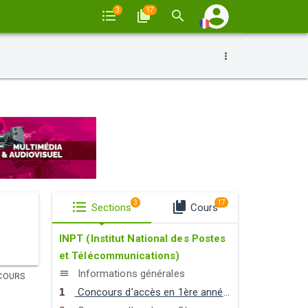
3
17
3
17
Sections
Cours
INPT (Institut National des Postes
et Télécommunications)
Informations générales
COURS
Concours d'accès en 1ère année du cycle d'ingénieurs d'état