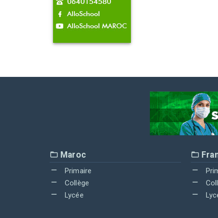
Maroc
Fra
Primaire
Pri
Collège
Col
Lycée
Lyc