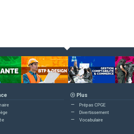
nce
Plus
maire
Prépas CPGE
lège
Divertissement
ée
Vocabulaire