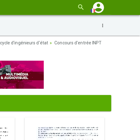
ycle d'ingénieurs d'état
Concours d'entrée INPT