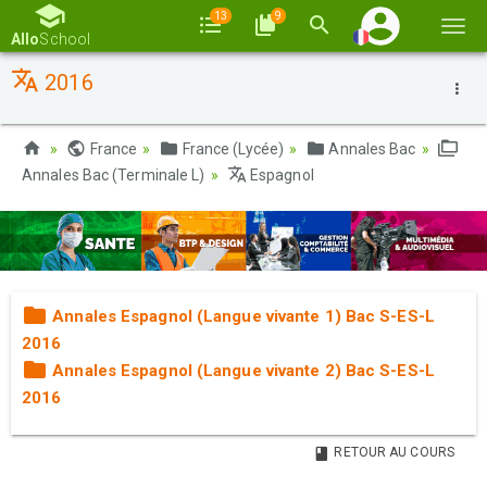
13
9
Basc
Allo
School
la
2016
navi
France
France (Lycée)
Annales Bac
Annales Bac (Terminale L)
Espagnol
Annales Espagnol (Langue vivante 1) Bac S-ES-L
2016
Annales Espagnol (Langue vivante 2) Bac S-ES-L
2016
RETOUR AU COURS