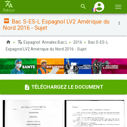
Basc
Retour
la
Bac S-ES-L Espagnol LV2 Amérique du
navi
Nord 2016 - Sujet
Espagnol: Annales Bac L
2016
Bac S-ES-L
Espagnol LV2 Amérique du Nord 2016 - Sujet
TÉLÉCHARGEZ LE DOCUMENT