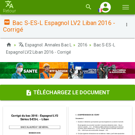
Basc
Retour
la
Bac S-ES-L Espagnol LV2 Liban 2016 -
navi
Corrigé
Espagnol: Annales Bac L
2016
Bac S-ES-L
Espagnol LV2 Liban 2016 - Corrigé
TÉLÉCHARGEZ LE DOCUMENT