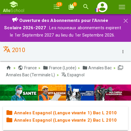
13
9
Basc
Allo
School
la
×
Ouverture des Abonnements pour l'Année
navi
Scolaire 2026-2027
: Les nouveaux abonnements expirent
le 1er Septembre 2027 au lieu du 1er Septembre 2026.
2010
France
France (Lycée)
Annales Bac
Annales Bac (Terminale L)
Espagnol
Annales Espagnol (Langue vivante 1) Bac L 2010
Annales Espagnol (Langue vivante 2) Bac L 2010