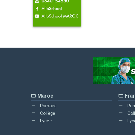
Maroc
Fra
Primaire
Pri
Collège
Col
Lycée
Lyc