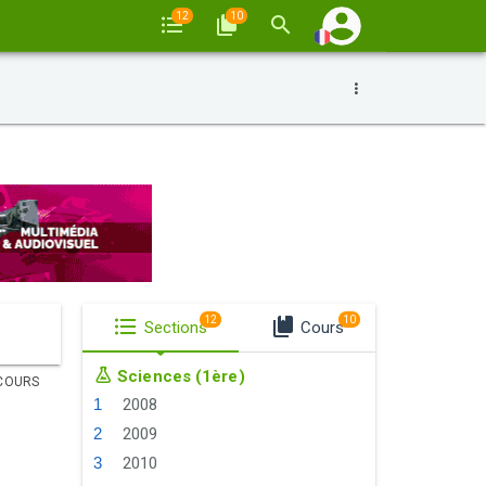
12
10
12
10
Sections
Cours
Sciences (1ère)
COURS
2008
2009
2010