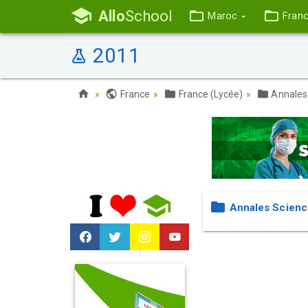
Allo
School
Maroc
Fran
2011
France
France (Lycée)
Annales
Annales Scienc