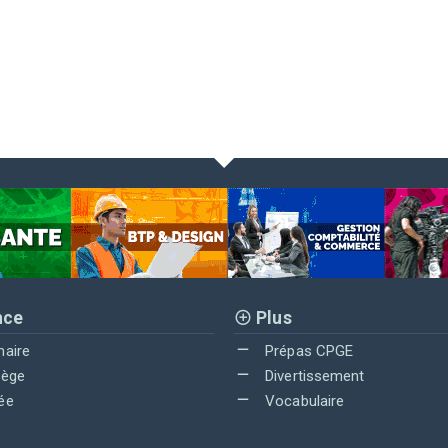
nce
Plus
maire
Prépas CPGE
lège
Divertissement
ée
Vocabulaire