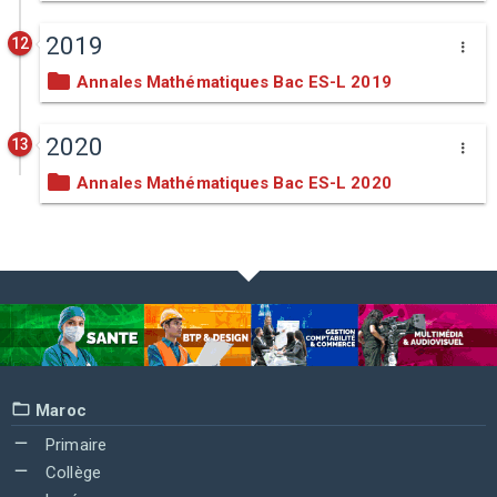
2019
12
Annales Mathématiques Bac ES-L 2019
2020
13
Annales Mathématiques Bac ES-L 2020
Maroc
Primaire
Collège