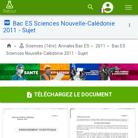
Basc
Retour
la
Bac ES Sciences Nouvelle-Calédonie
navi
2011 - Sujet
Sciences (1ère): Annales Bac ES
2011
Bac ES
Sciences Nouvelle-Calédonie 2011 - Sujet
TÉLÉCHARGEZ LE DOCUMENT