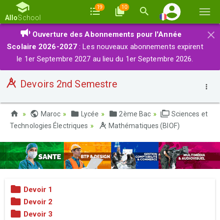
19
10
Basc
Allo
School
la
×
Ouverture des Abonnements pour l'Année
navi
Scolaire 2026-2027
: Les nouveaux abonnements expirent
le 1er Septembre 2027 au lieu du 1er Septembre 2026.
Devoirs 2nd Semestre
Maroc
Lycée
2ème Bac
Sciences et
Technologies Électriques
Mathématiques (BIOF)
Devoir 1
Devoir 2
Devoir 3