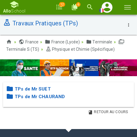
12
6
Basc
Allo
School
la
Travaux Pratiques (TPs)
navi
France
France (Lycée)
Terminale
Terminale S (TS)
Physique et Chimie (Spécifique)
TPs de Mr SUET
TPs de Mr CHAURAND
RETOUR AU COURS