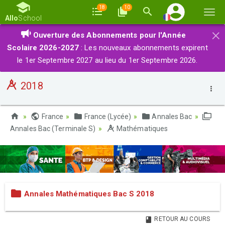
18
10
Basc
Allo
School
la
×
Ouverture des Abonnements pour l'Année
navi
Scolaire 2026-2027
: Les nouveaux abonnements expirent
le 1er Septembre 2027 au lieu du 1er Septembre 2026.
2018
France
France (Lycée)
Annales Bac
Annales Bac (Terminale S)
Mathématiques
Annales Mathématiques Bac S 2018
RETOUR AU COURS