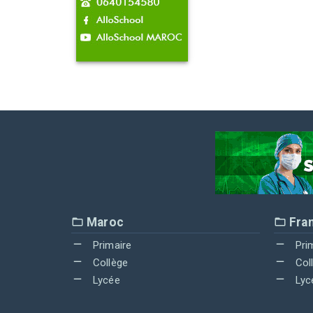
Maroc
Fra
Primaire
Pri
Collège
Col
Lycée
Lyc