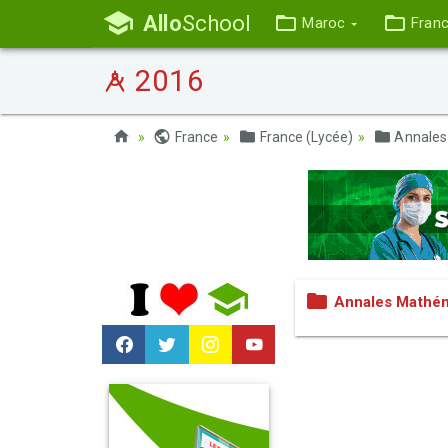
Allo
School
Maroc
Fran
2016
France
France (Lycée)
Annales
Annales Mathém