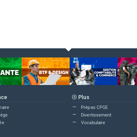
nce
Plus
maire
Prépas CPGE
lège
Divertissement
ée
Vocabulaire