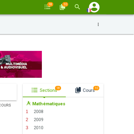
18
10
18
10
Sections
Cours
Mathématiques
COURS
2008
2009
2010