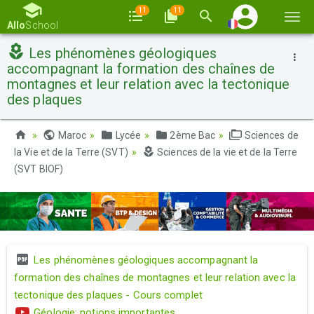
11
11
Basc
Allo
School
la
Les phénomènes géologiques
navi
accompagnant la formation des chaînes de
montagnes et leur relation avec la tectonique
des plaques
Maroc
Lycée
2ème Bac
Sciences de
la Vie et de la Terre (SVT)
Sciences de la vie et de la Terre
(SVT BIOF)
Les phénomènes géologiques accompagnant la
formation des chaînes de montagnes et leur relation avec la
tectonique des plaques - Cours complet
Géologie: notions importantes