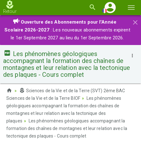
Basc
Retour
la
×
Ouverture des Abonnements pour l'Année
navi
Scolaire 2026-2027
: Les nouveaux abonnements expirent
le 1er Septembre 2027 au lieu du 1er Septembre 2026.
Les phénomènes géologiques
accompagnant la formation des chaînes de
montagnes et leur relation avec la tectonique
des plaques - Cours complet
Sciences de la Vie et de la Terre (SVT) 2ème BAC
Sciences de la Vie et de la Terre BIOF
Les phénomènes
géologiques accompagnant la formation des chaînes de
montagnes et leur relation avec la tectonique des
plaques
Les phénomènes géologiques accompagnant la
formation des chaînes de montagnes et leur relation avec la
tectonique des plaques - Cours complet