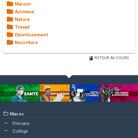
Maison
Animaux
Nature
Travail
Divertissement
Nourriture
RETOUR AU COURS
Maroc
Primaire
Collège