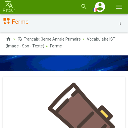
Basc
Retour
la
Ferme
navi
Français: 3ème Année Primaire
Vocabulaire IST
(Image - Son - Texte)
Ferme