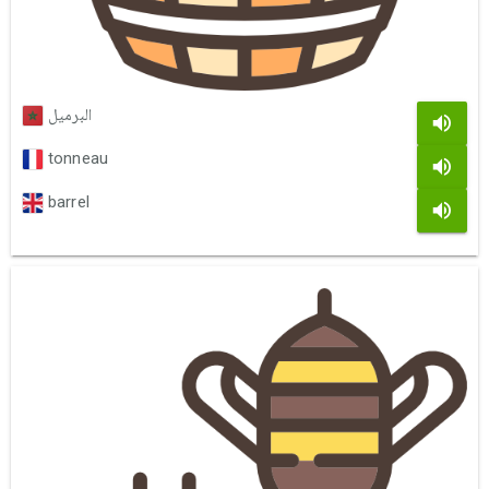
البرميل
tonneau
barrel