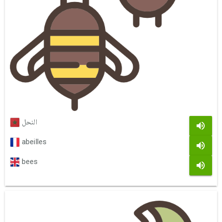
النحل
abeilles
bees