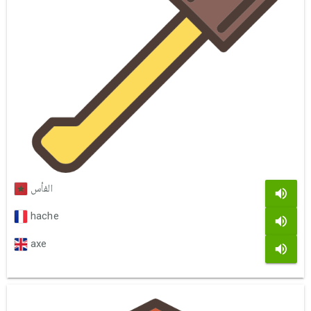
الفأس
hache
axe