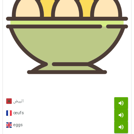
البيض
œufs
eggs