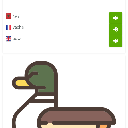
البقرة
vache
cow