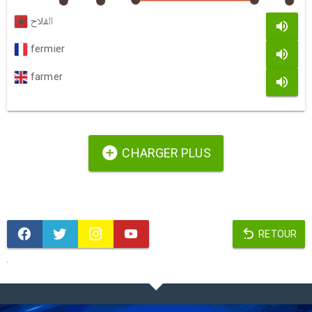
الفلاح
fermier
farmer
CHARGER PLUS
RETOUR