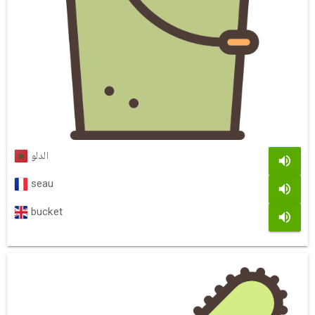
الدلو
seau
bucket