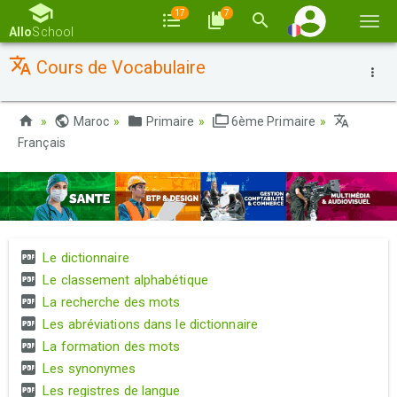
17
7
Basc
Allo
School
la
Cours de Vocabulaire
navi
Maroc
Primaire
6ème Primaire
Français
Le dictionnaire
Le classement alphabétique
La recherche des mots
Les abréviations dans le dictionnaire
La formation des mots
Les synonymes
Les registres de langue