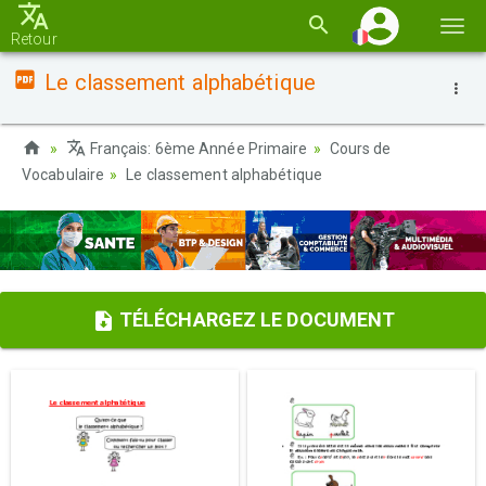
Basc
Retour
la
Le classement alphabétique
navi
Français: 6ème Année Primaire
Cours de
Vocabulaire
Le classement alphabétique
TÉLÉCHARGEZ LE DOCUMENT