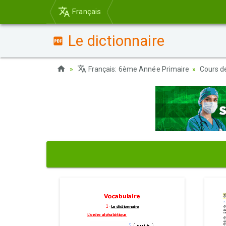
Français
Le dictionnaire
Français: 6ème Année Primaire
Cours d