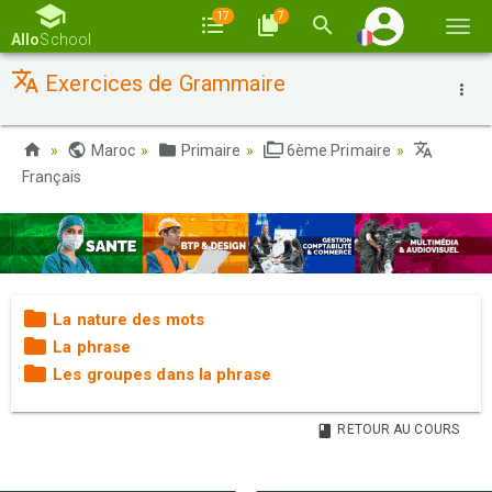
17
7
Basc
Allo
School
la
Exercices de Grammaire
navi
Maroc
Primaire
6ème Primaire
Français
La nature des mots
La phrase
Les groupes dans la phrase
RETOUR AU COURS