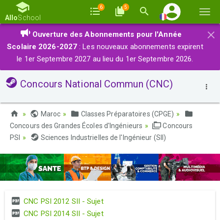
6
5
Basc
Allo
School
la
×
Ouverture des Abonnements pour l'Année
navi
Scolaire 2026-2027
: Les nouveaux abonnements expirent
le 1er Septembre 2027 au lieu du 1er Septembre 2026.
Concours National Commun (CNC)
Maroc
Classes Préparatoires (CPGE)
Concours des Grandes Écoles d'Ingénieurs
Concours
PSI
Sciences Industrielles de l'Ingénieur (SII)
CNC PSI 2012 SII - Sujet
CNC PSI 2014 SII - Sujet