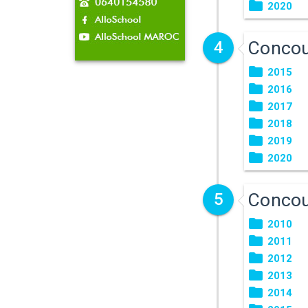
2020
Concou
4
2015
2016
2017
2018
2019
2020
Concou
5
2010
2011
2012
2013
2014