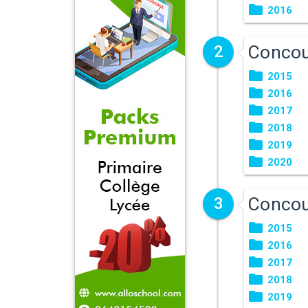
2016
Concou
2
2015
2016
2017
2018
2019
2020
Concou
3
2015
2016
2017
2018
2019