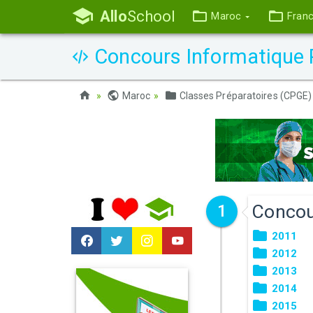
Allo
School
Maroc
Fran
Concours Informatique 
Maroc
Classes Préparatoires (CPGE)
Concou
1
2011
2012
2013
2014
2015