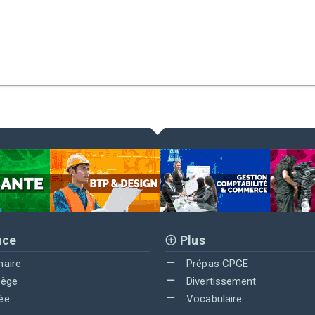
nce
Plus
maire
Prépas CPGE
lège
Divertissement
ée
Vocabulaire