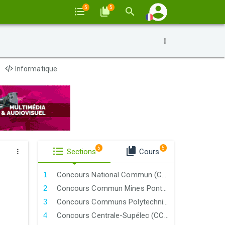
5
5
Informatique
5
5
Sections
Cours
Concours National Commun (CNC)
Concours Commun Mines Ponts (CCMP)
Concours Communs Polytechniques (CCP)
Concours Centrale-Supélec (CCS)