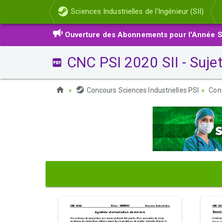
Sciences Industrielles de l'Ingénieur (SII)
Ouverture des Abonnements pour l'Année S
CNC PSI 2020 SII - Suje
Concours Sciences Industrielles PSI
Con