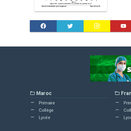
Maroc
Fra
Primaire
Pri
Collège
Col
Lycée
Lyc