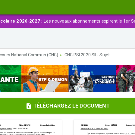
colaire 2026-2027
: Les nouveaux abonnements expirent le 1er S
t
cours National Commun (CNC)
CNC PSI 2020 SII - Sujet
TÉLÉCHARGEZ LE DOCUMENT