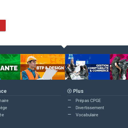
nce
Plus
maire
Prépas CPGE
lège
Divertissement
ée
Vocabulaire