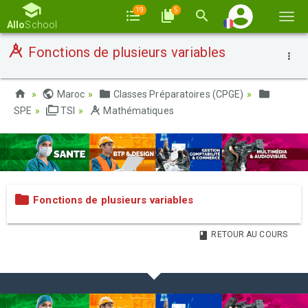
19
5
Basc
Allo
School
la
Fonctions de plusieurs variables
navi
Maroc
Classes Préparatoires (CPGE)
SPE
TSI
Mathématiques
Fonctions de plusieurs variables
RETOUR AU COURS