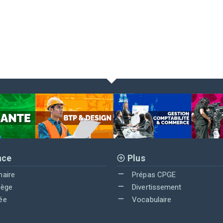
nce
Plus
maire
Prépas CPGE
lège
Divertissement
ée
Vocabulaire