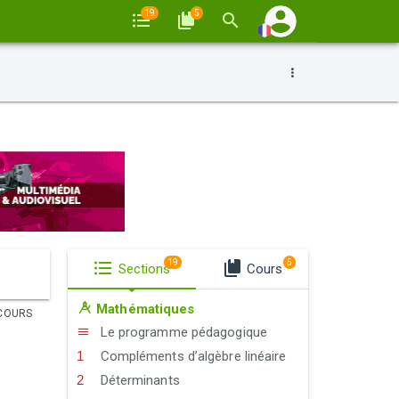
19
5
19
5
Sections
Cours
Mathématiques
COURS
Le programme pédagogique
Compléments d’algèbre linéaire
Déterminants