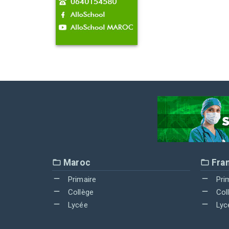
Maroc
Fra
Primaire
Pri
Collège
Col
Lycée
Lyc