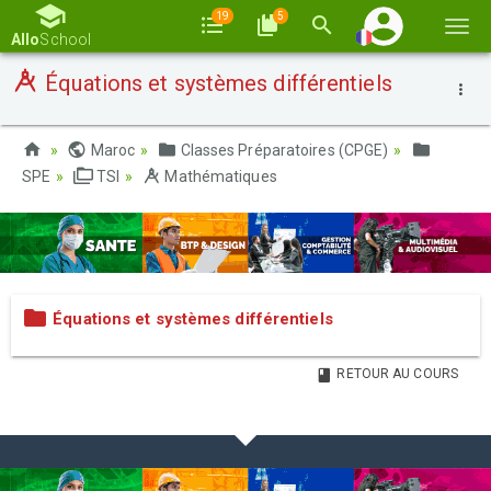
19
5
Basc
Allo
School
la
Équations et systèmes différentiels
navi
Maroc
Classes Préparatoires (CPGE)
SPE
TSI
Mathématiques
Équations et systèmes différentiels
RETOUR AU COURS