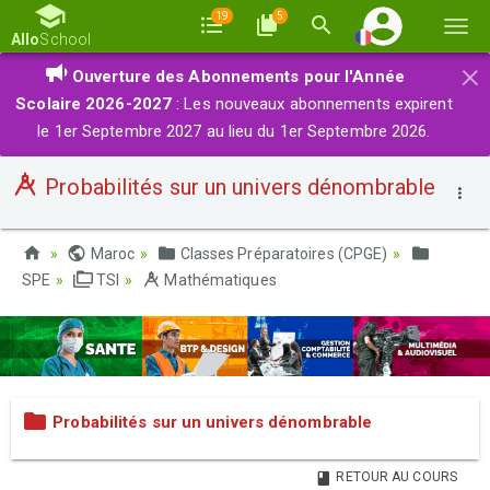
19
5
Basc
Allo
School
la
×
Ouverture des Abonnements pour l'Année
navi
Scolaire 2026-2027
: Les nouveaux abonnements expirent
le 1er Septembre 2027 au lieu du 1er Septembre 2026.
Probabilités sur un univers dénombrable
Maroc
Classes Préparatoires (CPGE)
SPE
TSI
Mathématiques
Probabilités sur un univers dénombrable
RETOUR AU COURS