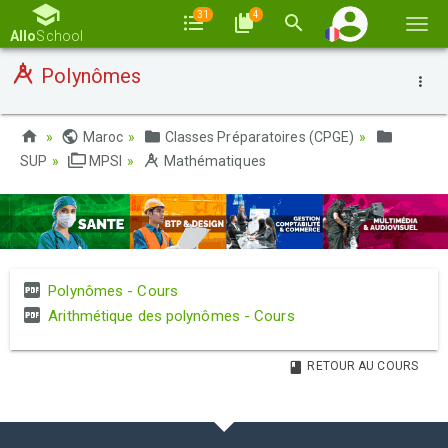
31
4
Basc
Allo
School
la
Polynômes
navi
Maroc
Classes Préparatoires (CPGE)
SUP
MPSI
Mathématiques
Polynômes - Cours
Arithmétique des polynômes - Cours
RETOUR AU COURS