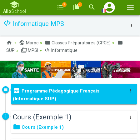
7
4
Basc
Allo
School
la
Informatique MPSI
navi
Maroc
Classes Préparatoires (CPGE)
SUP
MPSI
Informatique
Programme Pédagogique Français
(Informatique SUP)
Cours (Exemple 1)
1
Cours (Exemple 1)