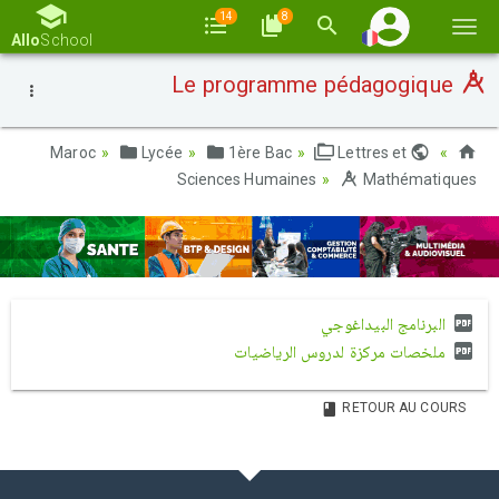
14
8
Basc
Allo
School
la
Le programme pédagogique
navi
Lycée
1ère Bac
Lettres et
Maroc
Sciences Humaines
Mathématiques
البرنامج البيداغوجي
ملخصات مركزة لدروس الرياضيات
RETOUR AU COURS