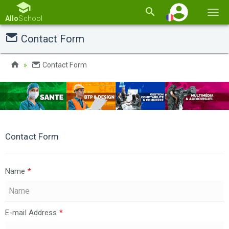
Basc
Allo
School
la
Contact Form
navi
Contact Form
Contact Form
Name
*
E-mail Address
*