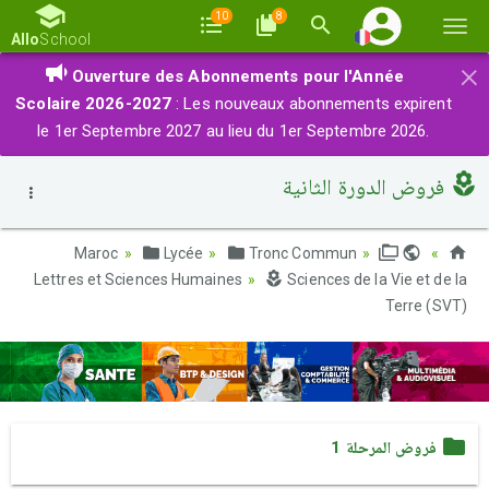
10
8
Basc
Allo
School
la
×
Ouverture des Abonnements pour l'Année
navi
Scolaire 2026-2027
: Les nouveaux abonnements expirent
le 1er Septembre 2027 au lieu du 1er Septembre 2026.
فروض الدورة الثانية
Lycée
Tronc Commun
Maroc
Lettres et Sciences Humaines
Sciences de la Vie et de la
Terre (SVT)
فروض المرحلة 1