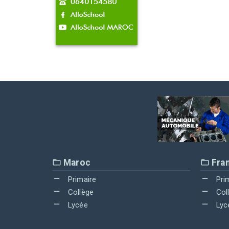
Maroc
Fra
Primaire
Pri
Collège
Col
Lycée
Lyc