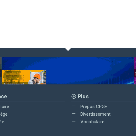
nce
Plus
maire
Prépas CPGE
lège
Divertissement
ée
Vocabulaire