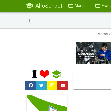
Allo
School
Maroc
Fran