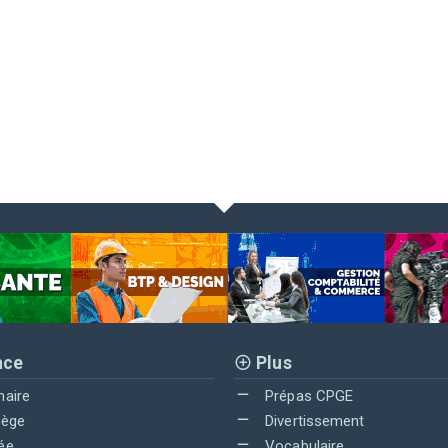
nce
Plus
maire
Prépas CPGE
lège
Divertissement
ée
Vocabulaire