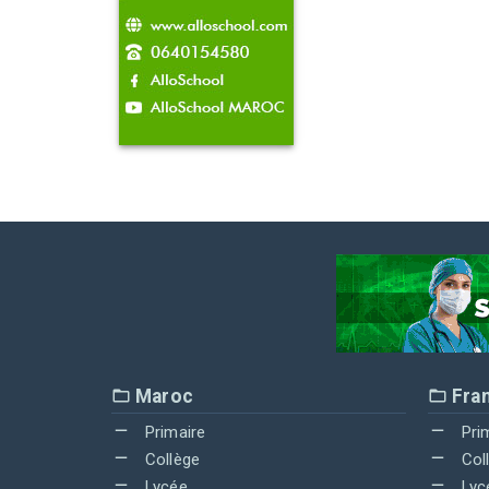
Maroc
Fra
Primaire
Pri
Collège
Col
Lycée
Lyc