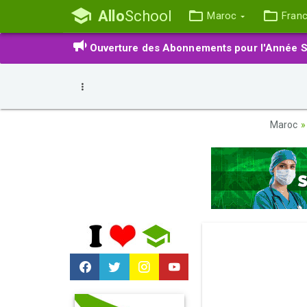
Allo
School
Maroc
Fran
Ouverture des Abonnements pour l'Année S