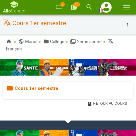
5
13
Basc
Allo
School
la
Cours 1er semestre
navi
Maroc
Collège
2ème année
Français
Cours 1er semestre
RETOUR AU COURS