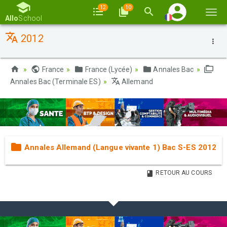
12
10
Basc
Allo
School
la
2012
navi
France
France (Lycée)
Annales Bac
Annales Bac (Terminale ES)
Allemand
Annales Allemand (Langue vivante 1) Bac S-ES 2012
RETOUR AU COURS