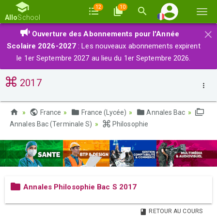
12
10
Basc
Allo
School
la
×
Ouverture des Abonnements pour l'Année
navi
Scolaire 2026-2027
: Les nouveaux abonnements expirent
le 1er Septembre 2027 au lieu du 1er Septembre 2026.
2017
France
France (Lycée)
Annales Bac
Annales Bac (Terminale S)
Philosophie
Annales Philosophie Bac S 2017
RETOUR AU COURS