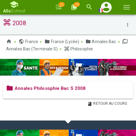
12
10
Basc
Allo
School
la
2008
navi
France
France (Lycée)
Annales Bac
Annales Bac (Terminale S)
Philosophie
Annales Philosophie Bac S 2008
RETOUR AU COURS