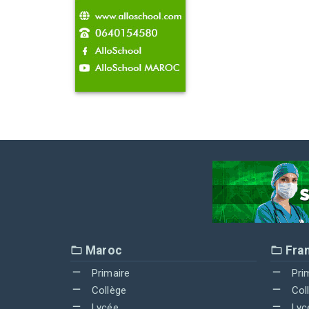
Maroc
Fra
Primaire
Pri
Collège
Col
Lycée
Lyc