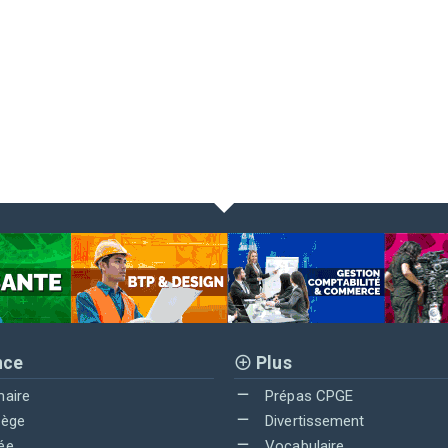
nce
Plus
maire
Prépas CPGE
lège
Divertissement
ée
Vocabulaire