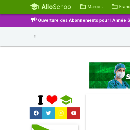
Allo
School
Maroc
Fran
Ouverture des Abonnements pour l'Année S