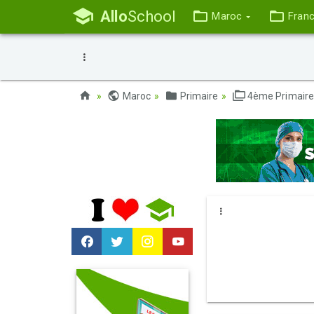
Allo
School
Maroc
Fran
Maroc
Primaire
4ème Primair