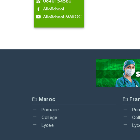
Maroc
Fra
Primaire
Pri
Collège
Col
Lycée
Lyc