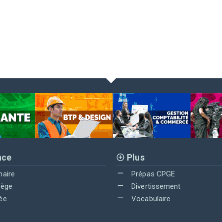
nce
Plus
maire
Prépas CPGE
lège
Divertissement
ée
Vocabulaire