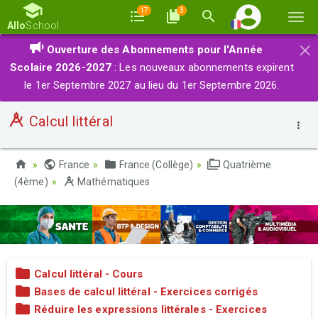
17
3
Basc
Allo
School
la
×
Ouverture des Abonnements pour l'Année
navi
Scolaire 2026-2027
: Les nouveaux abonnements expirent
le 1er Septembre 2027 au lieu du 1er Septembre 2026.
Calcul littéral
France
France (Collège)
Quatrième
(4ème)
Mathématiques
Calcul littéral - Cours
Bases de calcul littéral - Exercices corrigés
Réduire les expressions littérales - Exercices